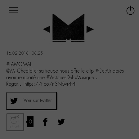
Afficher
Panneau de gestion des cookies
Labo
Connex
-
le
M-
menu
Aller
au
menu
16.02.2018 - 08:25
Aller
au
#LAMOMALI
contenu
@M_Chedid et sa troupe nous offre le clip #CetAir après
Aller
avoir remporté une #VictoiresDeLaMusique…
à
Regar… https://t.co/n3N6vr4t4I
la
recherche
Voir sur twitter
0