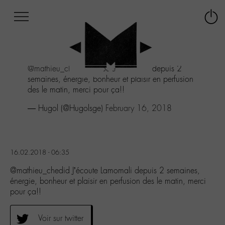
Afficher
Panneau de gestion des cookies
Labo
Connex
-
le
M-
menu
Aller
@mathieu_chedid
J’écoute Lamomali depuis 2
au
semaines, énergie, bonheur et plaisir en perfusion
menu
des le matin, merci pour ça!!
Aller
au
— Hugol (@Hugolsge)
February 16, 2018
contenu
Aller
à
la
16.02.2018 - 06:35
recherche
@mathieu_chedid J’écoute Lamomali depuis 2 semaines,
énergie, bonheur et plaisir en perfusion des le matin, merci
pour ça!!
Voir sur twitter