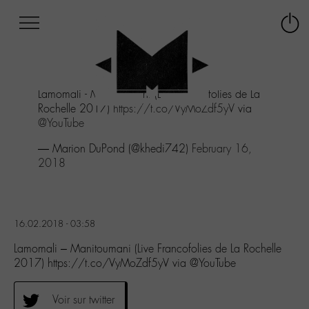
Afficher
Panneau de gestion des cookies
Labo
Connex
-
le
M-
menu
Aller
Lamomali - Manitoumani (Live Francofolies de La
au
Rochelle 2017)
https://t.co/VyMoZdf5yV
via
menu
@YouTube
Aller
au
— Marion DuPond (@khedi742)
February 16,
contenu
2018
Aller
à
la
recherche
16.02.2018 - 03:58
Lamomali – Manitoumani (Live Francofolies de La Rochelle
2017) https://t.co/VyMoZdf5yV via @YouTube
Voir sur twitter