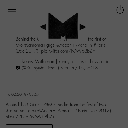
Afficher
Panneau de gestion des cookies
Labo
Connex
-
le
M-
menu
Aller
Behind the Guitar -
@M_Chedid
from the first of
au
two
#Lamomali
gigs
@AccorH_Arena
in
#Paris
menu
(Dec 2017).
pic.twitter.com/ivAW6BbZkf
Aller
au
— Kenny Mathieson | kennymathieson.bsky.social
contenu
📷 (@KennyMathieson)
February 16, 2018
Aller
à
la
recherche
16.02.2018 - 03:57
Behind the Guitar – @M_Chedid from the first of two
#Lamomali gigs @AccorH_Arena in #Paris (Dec 2017).
https://t.co/ivAW6BbZkf