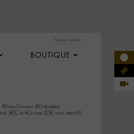
Espace membre
BOUTIQUE
@FatouDiawara @Diabateba
li 🇲🇱 la #Guinee 🇬🇳 vous attend!!!