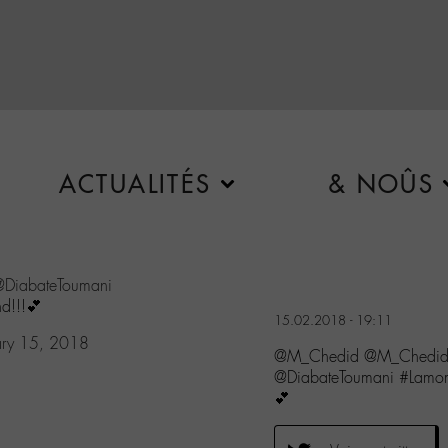
ACTUALITÉS
& NOÛS
DiabateToumani
d!!!💕
15.02.2018 - 19:11
ary 15, 2018
@M_Chedid @M_Chedid 
@DiabateToumani #Lamoma
💕