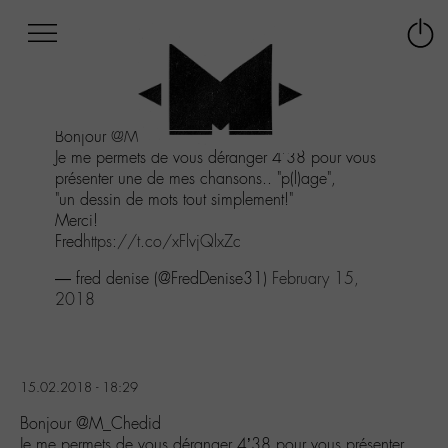
Afficher
Panneau de gestion des cookies
Labo
Connex
-
le
M-
menu
Aller
Bonjour
@M_Chedid
au
Je me permets de vous déranger 4'38 pour vous
menu
présenter une de mes chansons.. "p(l)age",
Aller
"un dessin de mots tout simplement!"
au
Merci!
contenu
Fred
https://t.co/xFlvjQlxZc
Aller
à
— fred denise (@FredDenise31)
February 15,
la
2018
recherche
15.02.2018 - 18:29
Bonjour @M_Chedid
Je me permets de vous déranger 4’38 pour vous présenter