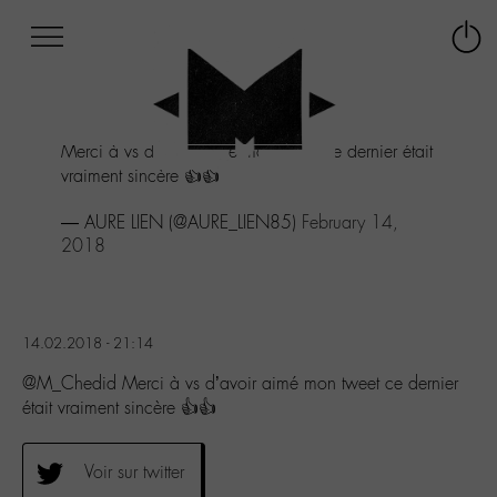
Afficher
Panneau de gestion des cookies
Labo
Connex
-
le
M-
menu
Aller
Merci à vs d'avoir aimé mon tweet ce dernier était
au
vraiment sincère 👍👍
menu
Aller
— AURE LIEN (@AURE_LIEN85)
February 14,
au
2018
contenu
Aller
à
la
recherche
14.02.2018 - 21:14
@M_Chedid Merci à vs d’avoir aimé mon tweet ce dernier
était vraiment sincère 👍👍
Voir sur twitter