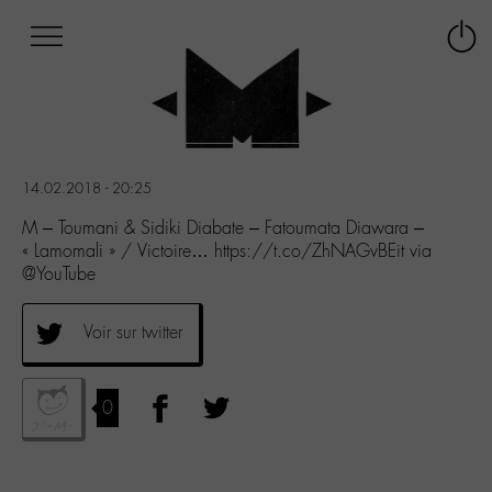
Afficher
Panneau de gestion des cookies
Labo
Connex
-
le
M-
menu
Aller
au
menu
14.02.2018 - 20:25
Aller
au
M – Toumani & Sidiki Diabate – Fatoumata Diawara –
contenu
« Lamomali » / Victoire… https://t.co/ZhNAGvBEit via
Aller
@YouTube
à
la
Voir sur twitter
recherche
0