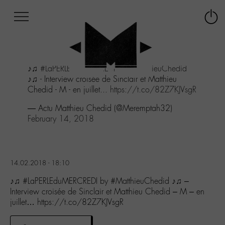
Afficher
Panneau de gestion des cookies
Labo
Connex
-
le
M-
menu
Aller
♪♫
#LaPERLEduMERCREDI
by
#MatthieuChedid
au
♪♫ - Interview croisée de Sinclair et Matthieu
menu
Chedid - M - en juillet...
https://t.co/82Z7KJVsgR
Aller
au
— Actu Matthieu Chedid (@Meremptah32)
contenu
February 14, 2018
Aller
à
la
recherche
14.02.2018 - 18:10
♪♫ #LaPERLEduMERCREDI by #MatthieuChedid ♪♫ –
Interview croisée de Sinclair et Matthieu Chedid – M – en
juillet… https://t.co/82Z7KJVsgR