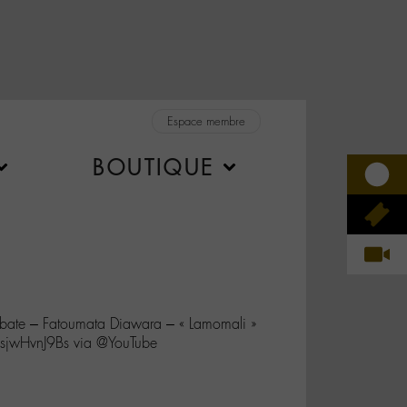
Espace membre
BOUTIQUE
bate – Fatoumata Diawara – « Lamomali »
/sjwHvnJ9Bs via @YouTube