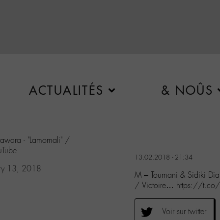
ACTUALITÉS
& NOÛS
iawara - "Lamomali" /
uTube
13.02.2018 - 21:34
ry 13, 2018
M – Toumani & Sidiki Dia
/ Victoire… https://t.co
Voir sur twitter