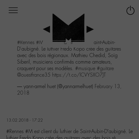
Afficher
Panneau de gestion des cookies
Labo
Connex
-
le
M-
menu
Aller
#Rennes
#M
est client du luthier de Saint-Aubin-
au
D'aubigné. Le luthier Fredo Kopo crée des guitares
menu
avec des bois régionaux. Mathieu Chedid, Soïg
Aller
Siberil, musiciens confirmés comme amateurs,
au
craquent pour ses modèles.
#musique
#guitare
contenu
@ouestfrance35
https://t.co/lCVYSXO7JT
Aller
à
— yann-armel huet (@yannarmelhuet)
February 13,
la
2018
recherche
13.02.2018 - 17:22
#Rennes #M est client du luthier de Saint-Aubin-D’aubigné. Le
luthier Fredo Kopo crée des guitares avec des bois ré…