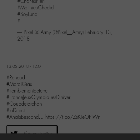
#CharlesPieri
#MatthieuChedid
#SoyLuna
#
— Pixel ⚔️ Army (@Pixel__Army)
February 13,
2018
13.02.2018 - 12:01
#Renaud
#MardiGras
#tremblementdeterre
#FranceJeuxOlympiquesD’hiver
#Coupdetorchon
#JoDirect
#AnaisBescond… https://t.co/ZsKTeOPIWn
Voir sur twitter