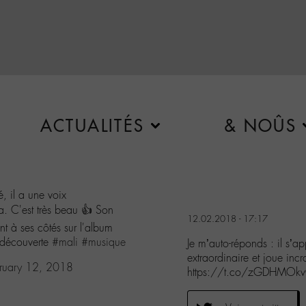
ACTUALITÉS
& NOÛS
é, il a une voix
a. C'est très beau 👍 Son
12.02.2018 - 17:17
t à ses côtés sur l'album
e découverte
#mali
#musique
Je m’auto-réponds : il s’ap
extraordinaire et joue in
ruary 12, 2018
https://t.co/zGDHMOk