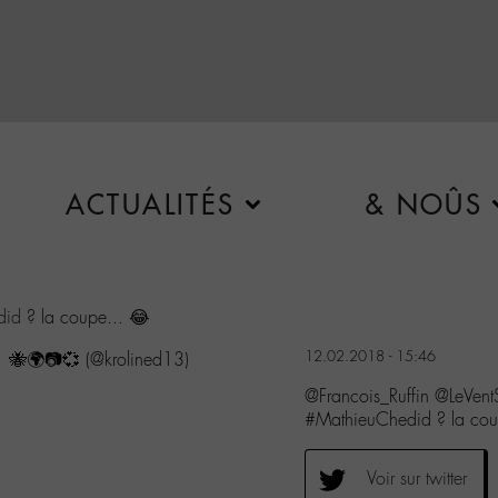
ACTUALITÉS
& NOÛS
did
? la coupe... 😂
12.02.2018 - 15:46
 🐝🌍📷💞 (@krolined13)
@Francois_Ruffin @LeVent
#MathieuChedid ? la c
Voir sur twitter