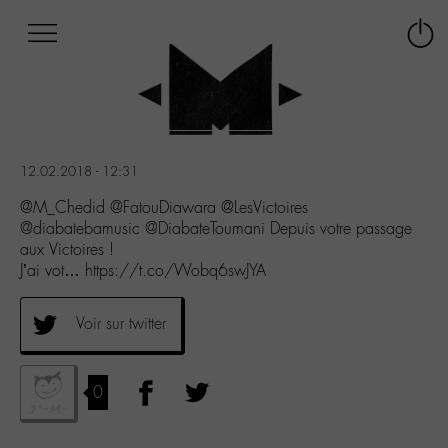
Afficher
Panneau de gestion des cookies
Labo
Connex
-
le
M-
menu
Aller
au
menu
12.02.2018 - 12:31
Aller
au
@M_Chedid @FatouDiawara @LesVictoires
contenu
@diabatebamusic @DiabateToumani Depuis votre passage
Aller
aux Victoires !
à
J’ai vot… https://t.co/Wobq6swJYA
la
recherche
Voir sur twitter
0