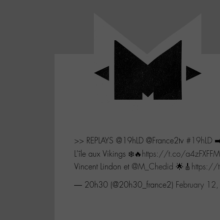
Panneau de gestion des cookies
LABO
-
Aller
Laboratoire
au
poétique
M-
menu
et
musical
Aller
autour
au
de
contenu
l'univers
Aller
de
-
à
M-
>> REPLAYS @19hLD @France2tv
#19hLD
➡️
la
recherche
L'île aux Vikings ❄️🔥
https://t.co/a4zFXFF
Vincent Lindon et
@M_Chedid
🌟🎸
https://
— 20h30 (@20h30_france2)
February 12