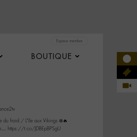
Espace membre
BOUTIQUE
ance2tv
 du froid / L’île aux Vikings ❄️🔥
6… https://t.co/JDBEpBPSgU