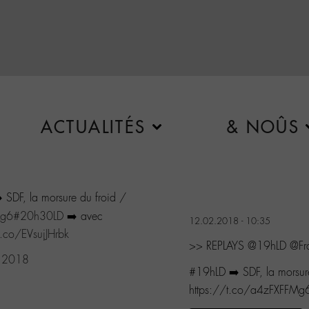
ACTUALITÉS
& NOÛS
 SDF, la morsure du froid /
Mg6
#20h30LD
➡️ avec
12.02.2018 - 10:35
t.co/EVsujJHrbk
>> REPLAYS @19hLD @Fr
, 2018
#19hLD ➡️ SDF, la morsure
https://t.co/a4zFXFFMg