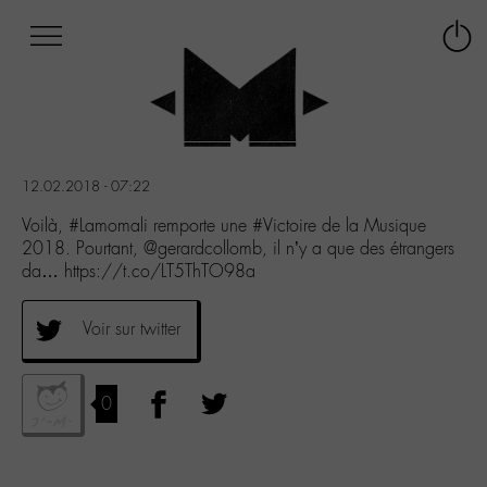
Afficher
Panneau de gestion des cookies
Labo
Connex
-
le
M-
menu
Aller
au
menu
12.02.2018 - 07:22
Aller
au
Voilà, #Lamomali remporte une #Victoire de la Musique
contenu
2018. Pourtant, @gerardcollomb, il n’y a que des étrangers
Aller
da… https://t.co/LT5ThTO98a
à
la
Voir sur twitter
recherche
0