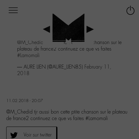
Afficher
Panneau de gestion des cookies
Labo
Connex
-
le
M-
menu
Aller
@M_Chedid
tjr aussi bon cette ptite chanson sur le
au
plateau de france2 continuez ce que vs faites
menu
#Lamomali
Aller
au
— AURE LIEN (@AURE_LIEN85)
February 11,
contenu
2018
Aller
à
la
recherche
11.02.2018 - 20:07
@M_Chedid tjr aussi bon cette ptite chanson sur le plateau
de france2 continuez ce que vs faites #Lamomali
Voir sur twitter