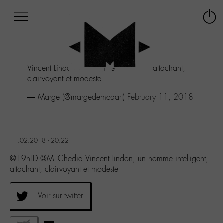
Afficher
Panneau de gestion des cookies
Labo
Connex
-
le
M-
menu
Aller
Vincent Lindon, un homme intelligent, attachant,
au
clairvoyant et modeste
menu
Aller
— Marge (@margedemodart)
February 11, 2018
au
contenu
Aller
à
11.02.2018 - 20:22
la
recherche
@19hLD @M_Chedid Vincent Lindon, un homme intelligent,
attachant, clairvoyant et modeste
Voir sur twitter