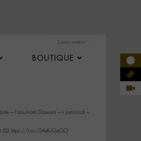
Espace membre
BOUTIQUE
bate – Fatoumata Diawara – « Lamomali »
ble 👌🏿 https://t.co/SAeKvGaGCt