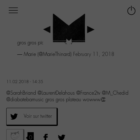
Afficher
Panneau de gestion des cookies
Labo
Connex
-
le
M-
menu
Aller
gros gros plateau wowww👏
au
menu
— Marie (@MarieThinard)
February 11, 2018
Aller
au
contenu
Aller
11.02.2018 - 14:35
à
la
@SarahBriand @LaurentDelahous @France2tv @M_Chedid
recherche
@diabatebamusic gros gros plateau wowww👏
Voir sur twitter
0