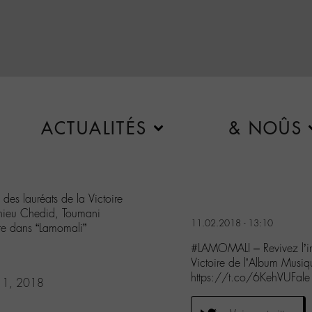
ACTUALITÉS
& NOÛS
 des lauréats de la Victoire
hieu Chedid, Toumani
11.02.2018 - 13:10
re dans “Lamomali”
#LAMOMALI – Revivez l’inc
Victoire de l’Album Musi
https://t.co/6KehVUFale
 11, 2018