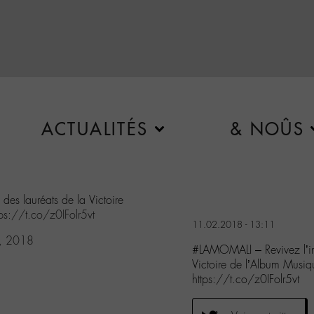
ACTUALITÉS
& NOÛS
 des lauréats de la Victoire
tps://t.co/z0IFolr5vt
11.02.2018 - 13:11
1, 2018
#LAMOMALI – Revivez l’inc
Victoire de l’Album Mus
https://t.co/z0IFolr5vt