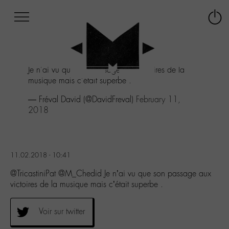
Afficher
Panneau de gestion des cookies
Labo
Connex
-
le
M-
menu
Aller
Je n'ai vu que son passage aux victoires de la
au
musique mais c'était superbe .
menu
Aller
— Fréval David (@DavidFreval)
February 11,
au
2018
contenu
Aller
à
la
11.02.2018 - 10:41
recherche
@TricastiniPat @M_Chedid Je n’ai vu que son passage aux
victoires de la musique mais c’était superbe .
Voir sur twitter