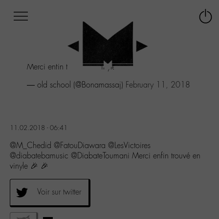
Afficher
Panneau de gestion des cookies
Labo
Connex
-
le
M-
menu
Aller
Merci enfin trouvé en vinyle 🎉 🎉
au
menu
— old school (@Bonamassaj)
February 11, 2018
Aller
au
contenu
Aller
11.02.2018 - 06:41
à
la
@M_Chedid @FatouDiawara @LesVictoires
recherche
@diabatebamusic @DiabateToumani Merci enfin trouvé en
vinyle 🎉 🎉
Voir sur twitter