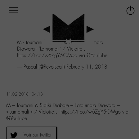
Afficher
Panneau de gestion des cookies
Labo
Connex
-
le
M-
menu
Aller
M - Toumani & Sidiki Diabate - Fatoumata
au
Diawara - "Lamomali" / Victoire...
menu
https://t.co/w6ZgY5OMgo
via
@YouTube
Aller
au
— Pascal (@Revolscall)
February 11, 2018
contenu
Aller
à
la
11.02.2018 - 04:13
recherche
M – Toumani & Sidiki Diabate – Fatoumata Diawara –
« Lamomali » / Victoire… https://t.co/w6ZgY5OMgo via
@YouTube
Voir sur twitter