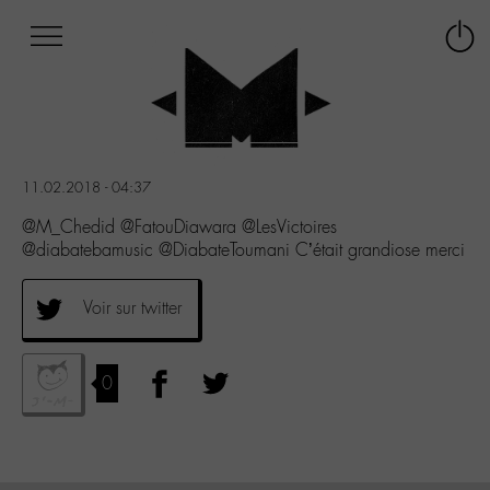
Afficher
Panneau de gestion des cookies
Labo
Connex
-
le
M-
menu
Aller
au
menu
11.02.2018 - 04:37
Aller
au
@M_Chedid @FatouDiawara @LesVictoires
contenu
@diabatebamusic @DiabateToumani C’était grandiose merci
Aller
à
Voir sur twitter
la
recherche
0