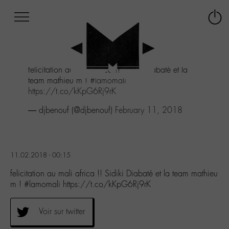
Afficher
Panneau de gestion des cookies
Labo
Connex
-
le
M-
menu
Aller
felicitation au mali africa !! Sidiki Diabaté et la
au
team mathieu m !
#lamomali
menu
https://t.co/kKpG6Rj9rK
Aller
au
— djbenouf (@djbenouf)
February 11, 2018
contenu
Aller
à
la
11.02.2018 - 00:15
recherche
felicitation au mali africa !! Sidiki Diabaté et la team mathieu
m ! #lamomali https://t.co/kKpG6Rj9rK
Voir sur twitter