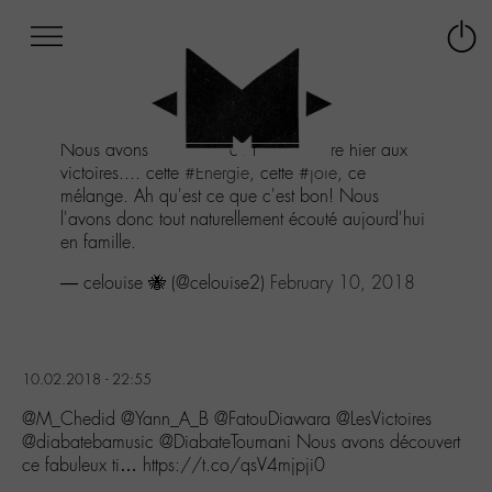
Afficher
Panneau de gestion des cookies
Labo
Connex
-
le
M-
menu
Aller
Nous avons découvert ce fabuleux titre hier aux
au
victoires.... cette
#Energie
, cette
#joie
, ce
menu
mélange. Ah qu'est ce que c'est bon! Nous
Aller
l'avons donc tout naturellement écouté aujourd'hui
au
en famille.
contenu
Aller
— celouise 🐝 (@celouise2)
February 10, 2018
à
la
recherche
10.02.2018 - 22:55
@M_Chedid @Yann_A_B @FatouDiawara @LesVictoires
@diabatebamusic @DiabateToumani Nous avons découvert
ce fabuleux ti… https://t.co/qsV4mjpji0