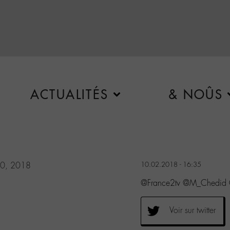
ACTUALITÉS
& NOÛS
10, 2018
10.02.2018 - 16:35
@France2tv @M_Chedid Qu
Voir sur twitter