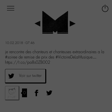
Afficher
Panneau de gestion des cookies
Labo
Connex
-
le
M-
menu
Aller
au
menu
10.02.2018 - 07:46
Aller
au
je rencontre des chanteurs et chanteuses extraordinaires a la
contenu
#soiree de remise de prix des #VictoireDeLaMusique…
Aller
https://t.co/pa8s0ZB002
à
la
Voir sur twitter
recherche
0