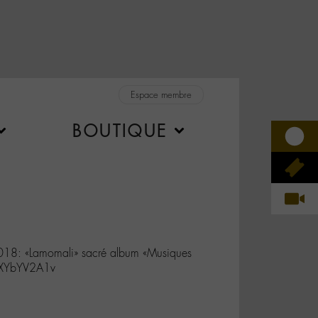
Espace membre
BOUTIQUE
2018: «Lamomali» sacré album «Musiques
/JXYbYV2A1v