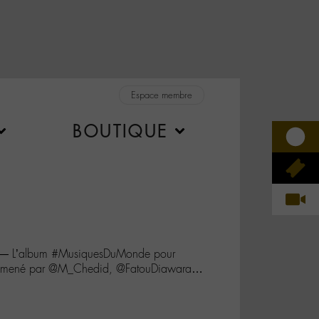
Espace membre
BOUTIQUE
ée — L’album #MusiquesDuMonde pour
emmené par @M_Chedid, @FatouDiawara…