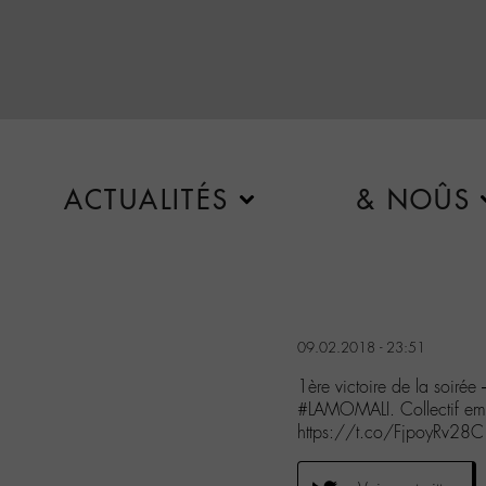
ACTUALITÉS
& NOÛS
09.02.2018 - 23:51
1ère victoire de la soir
#LAMOMALI. Collectif 
https://t.co/FjpoyRv28C