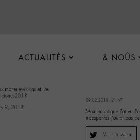
ACTUALITÉS
& NOÛS
ux matter
#vikings
et lire
ictoires2018
09.02.2018 - 21:47
ry 9, 2018
Maintenant que j’ai vu #ma
#despentes j’aurai pas p
Voir sur twitter