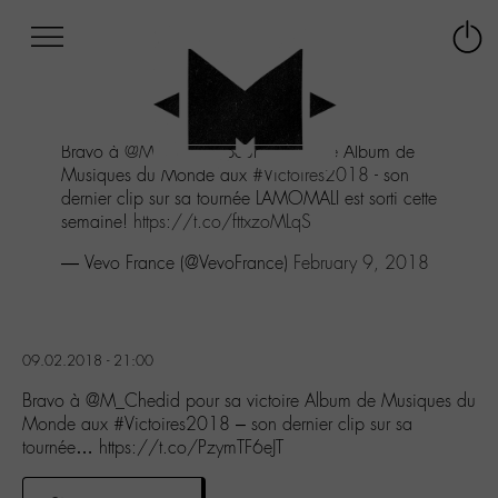
Afficher
Panneau de gestion des cookies
Labo
Connex
-
le
M-
menu
Aller
Bravo à
@M_Chedid
pour sa victoire Album de
au
Musiques du Monde aux
#Victoires2018
- son
menu
dernier clip sur sa tournée LAMOMALI est sorti cette
Aller
semaine!
https://t.co/fttxzoMLqS
au
contenu
— Vevo France (@VevoFrance)
February 9, 2018
Aller
à
la
recherche
09.02.2018 - 21:00
Bravo à @M_Chedid pour sa victoire Album de Musiques du
Monde aux #Victoires2018 – son dernier clip sur sa
tournée… https://t.co/PzymTF6eJT