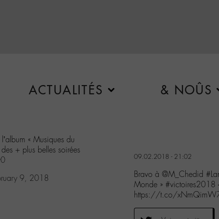
ACTUALITÉS
& NOÛS
 l’album « Musiques du
 des + plus belles soirées
09.02.2018 - 21:02
w0
Bravo à @M_Chedid #Lamo
bruary 9, 2018
Monde » #victoires2018 –
https://t.co/xNmQimW