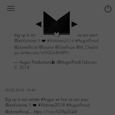
Afficher
Panneau de gestion des cookies
Labo
Connex
-
le
M-
menu
Aller
Big up à nos artistes
#Auguri
en lice ce soir pour
au
@LesVictoires
!! ❤️
#Victoires2018
#AuguriProud
menu
Aller
@jdoreofficiel
@louane
@GaelFaye
@M_Chedid
au
pic.twitter.com/m9GGc8HAPH
contenu
— Auguri Productions🎤 (@AuguriProd)
February
Aller
9, 2018
à
la
recherche
09.02.2018 - 19:49
Big up à nos artistes #Auguri en lice ce soir pour
@LesVictoires !! ❤️ #Victoires2018 #AuguriProud
@jdoreofficiel… https://t.co/k2VlpZrQsV