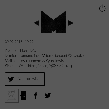
Afficher
Panneau de gestion des cookies
Labo
Connex
-
le
M-
menu
Aller
au
menu
09.02.2018 - 10:22
Aller
au
Premier : Henri Dès
contenu
Dernier : Lamomali de M (en attendant @djsnake)
Aller
Meilleur : Macklemore & Ryan Lewis
à
Pire : LIL W… https://t.co/gX3Pt7GaUg
la
recherche
Voir sur twitter
0