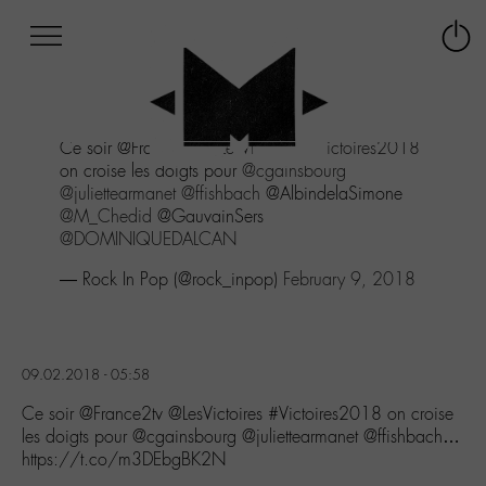
Afficher
Panneau de gestion des cookies
Labo
Connex
-
le
M-
menu
Aller
Ce soir @France2tv
@LesVictoires
#Victoires2018
au
on croise les doigts pour
@cgainsbourg
menu
@juliettearmanet
@ffishbach
@AlbindelaSimone
Aller
@M_Chedid
@GauvainSers
au
@DOMINIQUEDALCAN
contenu
Aller
— Rock In Pop (@rock_inpop)
February 9, 2018
à
la
recherche
09.02.2018 - 05:58
Ce soir @France2tv @LesVictoires #Victoires2018 on croise
les doigts pour @cgainsbourg @juliettearmanet @ffishbach…
https://t.co/m3DEbgBK2N