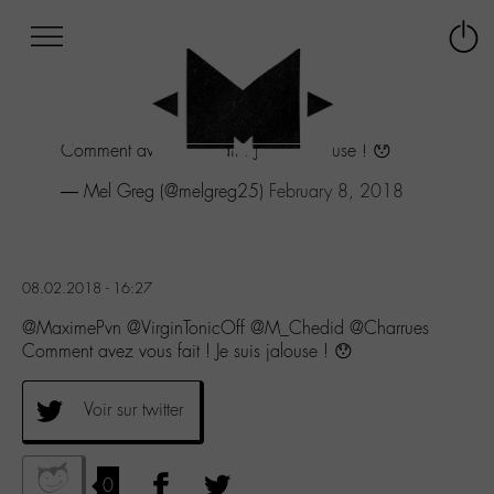
Afficher
Panneau de gestion des cookies
Labo
Connex
-
le
M-
menu
Aller
Comment avez vous fait ! Je suis jalouse ! 😯
au
menu
— Mel Greg (@melgreg25)
February 8, 2018
Aller
au
contenu
Aller
08.02.2018 - 16:27
à
la
@MaximePvn @VirginTonicOff @M_Chedid @Charrues
recherche
Comment avez vous fait ! Je suis jalouse ! 😯
Voir sur twitter
0