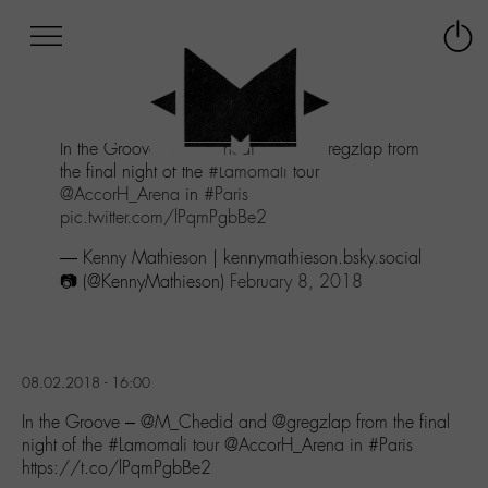
Afficher
Panneau de gestion des cookies
Labo
Connex
-
le
M-
menu
Aller
In the Groove -
@M_Chedid
and @gregzlap from
au
the final night of the
#Lamomali
tour
menu
@AccorH_Arena
in
#Paris
Aller
pic.twitter.com/lPqmPgbBe2
au
contenu
— Kenny Mathieson | kennymathieson.bsky.social
Aller
📷 (@KennyMathieson)
February 8, 2018
à
la
recherche
08.02.2018 - 16:00
In the Groove – @M_Chedid and @gregzlap from the final
night of the #Lamomali tour @AccorH_Arena in #Paris
https://t.co/lPqmPgbBe2