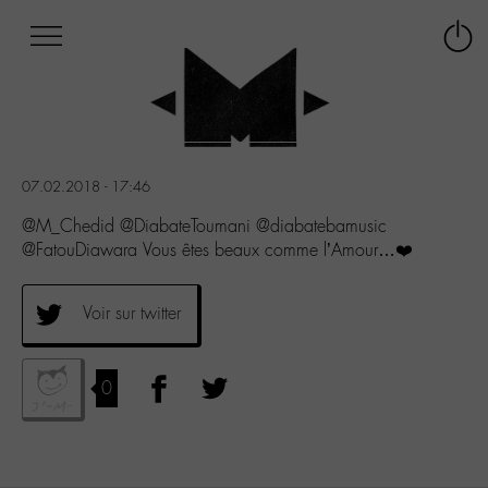
Afficher
Panneau de gestion des cookies
Labo
Connex
-
le
M-
menu
Aller
au
menu
07.02.2018 - 17:46
Aller
au
@M_Chedid @DiabateToumani @diabatebamusic
contenu
@FatouDiawara Vous êtes beaux comme l’Amour…❤️
Aller
à
la
Voir sur twitter
recherche
0