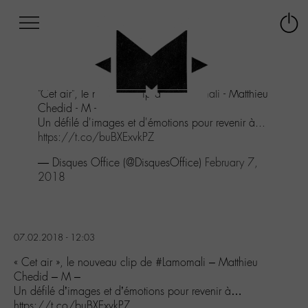
Afficher
Panneau de gestion des cookies
Labo
Connex
-
le
M-
menu
Aller
"Cet air", le nouveau clip de
#Lamomali
- Matthieu
au
Chedid - M -
menu
Un défilé d'images et d'émotions pour revenir à...
Aller
https://t.co/buBXExvkPZ
au
contenu
— Disques Office (@DisquesOffice)
February 7,
Aller
2018
à
la
recherche
07.02.2018 - 12:03
« Cet air », le nouveau clip de #Lamomali – Matthieu
Chedid – M –
Un défilé d’images et d’émotions pour revenir à…
https://t.co/buBXExvkPZ