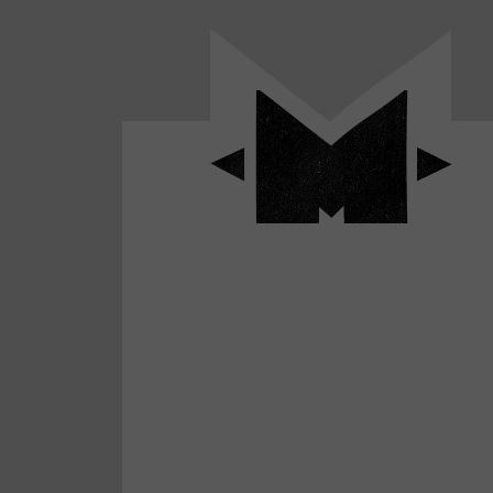
Panneau de gestion des cookies
LABO
-
Aller
Laboratoire
au
poétique
M-
menu
et
musical
Aller
autour
au
de
contenu
l'univers
Aller
de
-
à
M-
la
recherche