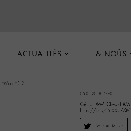
ACTUALITÉS
& NOÛS
#Mali
#Rtl2
06.02.2018 - 20:02
Génial. @M_Chedid #M #
https://t.co/2o55UAXtV
Voir sur twitter