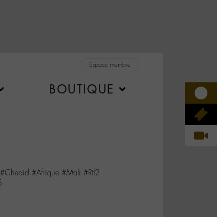
Espace membre
BOUTIQUE
Chedid #Afrique #Mali #Rtl2
S