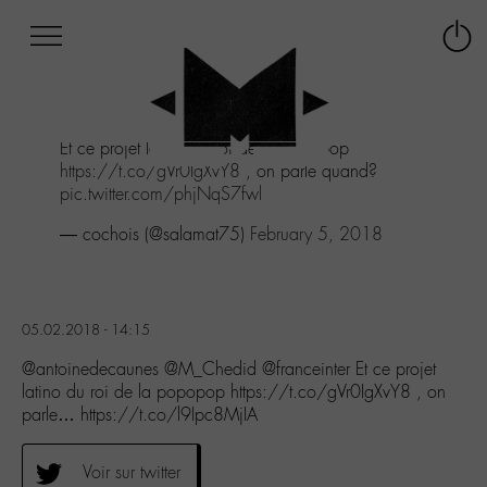
Afficher
Panneau de gestion des cookies
Labo
Connex
-
le
M-
menu
Aller
Et ce projet latino du roi de la popopop
au
https://t.co/gVr0IgXvY8
, on parle quand?
menu
pic.twitter.com/phjNqS7fwl
Aller
au
— cochois (@salamat75)
February 5, 2018
contenu
Aller
à
la
05.02.2018 - 14:15
recherche
@antoinedecaunes @M_Chedid @franceinter Et ce projet
latino du roi de la popopop https://t.co/gVr0IgXvY8 , on
parle… https://t.co/l9Ipc8MjIA
Voir sur twitter