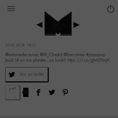
Afficher
Panneau de gestion des cookies
Labo
Connex
-
le
M-
menu
Aller
au
menu
05.02.2018 - 14:51
Aller
au
@antoinedecaunes @M_Chedid @franceinter #popopop
contenu
Jeudi M sur ma planète…un lundi!! https://t.co/gh6LPtmJrK
Aller
à
Voir sur twitter
la
recherche
0