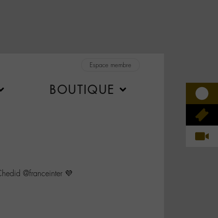
Espace membre
BOUTIQUE
edid @franceinter 💜