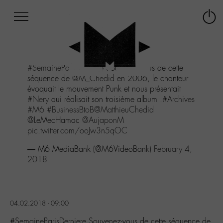
Afficher
Panneau de gestion des cookies
Labo
Connex
-
le
M-
menu
Aller
#SemaineParisDerniere
Souvenez-vous de cette
au
séquence de
@M_Chedid
en 2006, le chanteur
menu
évoquait le mouvement Punk et nous présentait
Aller
#Nery
qui réalisait son troisième album .
#Archives
au
#M6
#BusinessBtoB
@MatthieuChedid
contenu
@LeMecHamac
@AujaponM
Aller
pic.twitter.com/ooJw3n5qOC
à
la
— M6 MediaBank (@M6VideoBank)
February 4,
recherche
2018
04.02.2018 - 09:00
#SemaineParisDerniere Souvenez-vous de cette séquence de