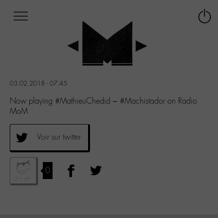
Afficher
Panneau de gestion des cookies
Labo
Connex
-
le
M-
menu
Aller
au
menu
03.02.2018 - 07:45
Aller
au
Now playing #MathieuChedid – #Machistador on Radio
contenu
MoM
Aller
à
Voir sur twitter
la
recherche
0